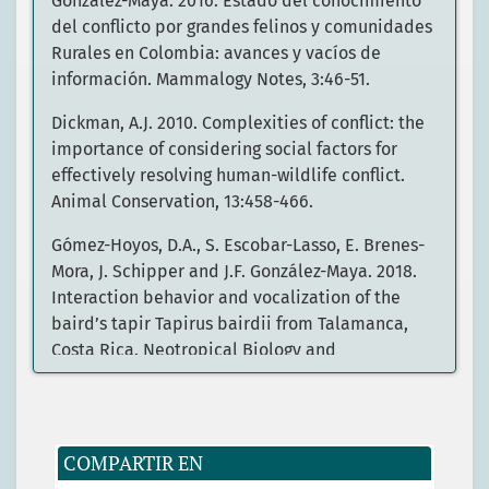
González-Maya. 2016. Estado del conocimiento
del conflicto por grandes felinos y comunidades
Rurales en Colombia: avances y vacíos de
información. Mammalogy Notes, 3:46-51.
Dickman, A.J. 2010. Complexities of conflict: the
importance of considering social factors for
effectively resolving human-wildlife conflict.
Animal Conservation, 13:458-466.
Gómez-Hoyos, D.A., S. Escobar-Lasso, E. Brenes-
Mora, J. Schipper and J.F. González-Maya. 2018.
Interaction behavior and vocalization of the
baird’s tapir Tapirus bairdii from Talamanca,
Costa Rica. Neotropical Biology and
Conservation, 13:17-23.
González-Maya, J.F., J. Schipper, B. Polidoro, A.
Hoepker, D.A. Zarrate-Charry and J. L. Belant.
COMPARTIR EN
2012. Baird's tapir density in high elevation