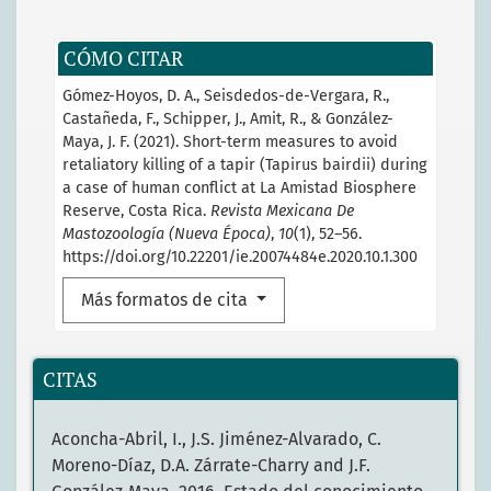
CÓMO CITAR
Gómez-Hoyos, D. A., Seisdedos-de-Vergara, R.,
Castañeda, F., Schipper, J., Amit, R., & González-
Maya, J. F. (2021). Short-term measures to avoid
retaliatory killing of a tapir (Tapirus bairdii) during
a case of human conflict at La Amistad Biosphere
Reserve, Costa Rica.
Revista Mexicana De
Mastozoología (Nueva Época)
,
10
(1), 52–56.
https://doi.org/10.22201/ie.20074484e.2020.10.1.300
Más formatos de cita
CITAS
Aconcha-Abril, I., J.S. Jiménez-Alvarado, C.
Moreno-Díaz, D.A. Zárrate-Charry and J.F.