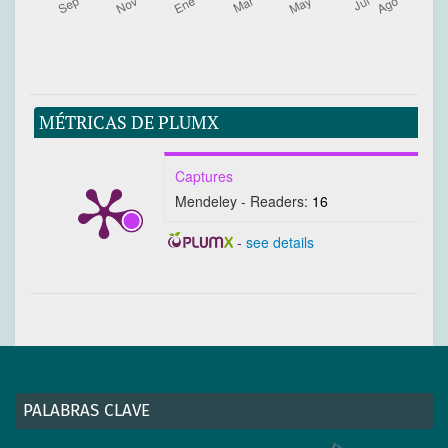
lowland tapir (Tapirus terrestris) in southeastern
Brazil. Wilderness and Environmental Medicine,
16:97-100.
Holden, J., A. Yanuar and D.J. Martyr. 2003. The
Asian Tapir in Kerinci Seblat National Park,
MÉTRICAS DE PLUMX
Sumatra: evidence collected through photo-
trapping. Oryx, 31:34-40.
Captures
Mendeley - Readers:
16
Inskip, C. and A. Zimmermann. 2009. Human-
felid conflict: a review of patterns and priorities
-
see details
worldwide. Oryx, 43:18-34.
Karidozo, M. and F.V. Osborn. 2015. Community
Based Conflict Mitigation Trials: Results of Field
Tests of Chilli as an Elephant Deterrent. Journal
of Biodiversity & Endangered Species, 3:144.
Koster, J.M. 2006. Assessing the sustainability of
PALABRAS CLAVE
Baird’s Tapir hunting in the Bosawas Reserve,