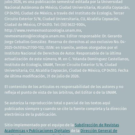
julio 2026, es una publicación semestral editada por la Universidad
Nacional Autónoma de México, Ciudad Universitaria, Alcaldía Coyoacán,
CP 04510, Ciudad de México, a través del Instituto de Ecología, Tercer
Circuito Exterior S/N, Ciudad Universitaria, CU, Alcaldía Coyoacán,
Ciudad de México, CP 04510. Tel: (55) 5622-9004,
http://www.revmexmastozoologia.unam.mx,
revmexmasto@iecologia.unam.mx. Editor responsable: Dr. Gerardo
Jorge Ceballos González. Reserva de derechos al uso exclusivo No. 04-
2025-041616421700-102, ISSN: en tramite, ambos otorgados por el
Instituto Nacional de Derechos de Autor. Responsable de la última
actualización de este número, M. en C. Yolanda Domínguez Castellanos,
Instituto de Ecología, UNAM, Tercer Circuito Exterior S/N, Ciudad
Universitaria, CU, Alcaldía Coyoacán, Ciudad de México, CP 04510. Fecha
de última modificación, 31 de julio de 2026.
El contenido de los artículos es responsabilidad de los autores y no
refleja el punto de vista de los árbitros, del Editor o de la UNAM.
Se autoriza la reproducción total o parcial de los textos aquí
publicados siempre y cuando se cite la fuente completa y la dirección
electrónica de la publicación.
Sitio implementado por el equipo de la
Subdirección de Revistas
Académicas y Publicaciones Digitales
de la
Dirección General de