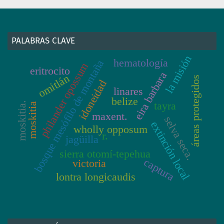
PALABRAS CLAVE
la misión
hematología
bosque mesófilo de montaña
philander opossum
eritrocito
eira barbara
omitlán
áreas protegidos
idoneidad
linares
belize
tayra
moskitia.
moskitia
maxent.
selva seca.
extinción local
wholly opposum
r.
jagüilla
sierra otomí-tepehua
captura
victoria
lontra longicaudis