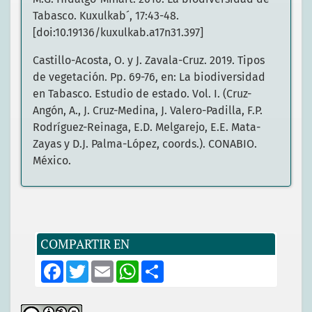
Tabasco. Kuxulkab´, 17:43-48.
[doi:10.19136/kuxulkab.a17n31.397]
Castillo-Acosta, O. y J. Zavala-Cruz. 2019. Tipos
de vegetación. Pp. 69-76, en: La biodiversidad
en Tabasco. Estudio de estado. Vol. I. (Cruz-
Angón, A., J. Cruz-Medina, J. Valero-Padilla, F.P.
Rodríguez-Reinaga, E.D. Melgarejo, E.E. Mata-
Zayas y D.J. Palma-López, coords.). CONABIO.
México.
Gómez-Nisino, A. 2006. Ficha técnica de Potos
flavus. [Internet], Los mamíferos mexicanos en
riesgo de extinción según el PROY-NOM-059-
ECOL-2000, (Medellín R., ed.). México. Instituto
COMPARTIR EN
de Ecología, unam, conabio. Bases de datos
F
T
E
W
S
snib-conabio. Proyecto W005. Disponible en:
a
w
m
h
h
<
http://www.conabio.gob.mx/conocimiento/ise/
c
i
a
a
a
e
t
i
t
r
fichasnom/Potosflavus00.pdf
>. [Consultado el 3
b
t
l
s
e