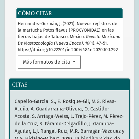
CÓMO CITAR
Hernández-Guzmán, J. (2021). Nuevos registros de
la martucha Potos flavus (PROCYONIDAE) en las
tierras bajas de Tabasco, México.
Revista Mexicana
De Mastozoología (Nueva Época)
,
10
(1), 47–51.
https://doi.org/10.22201/ie.20074484e.2020.10.1.292
Más formatos de cita
CITAS
Capello-García, S., E. Rosique-Gil, M.G. Rivas-
Acuña, A. Guadarrama-Olivera, O. Castillo-
Acosta, S. Arriaga-Weiss, L. Trejo-Pérez, M. Pérez-
de la Cruz, S. Páramo-Delgadillo, J. Gamboa-
Aguilar, L.J. Rangel-Ruiz, M.R. Barragán-Vázquez y
M.G. Hidalgo-Mihart. 2010. La biodiversidad de