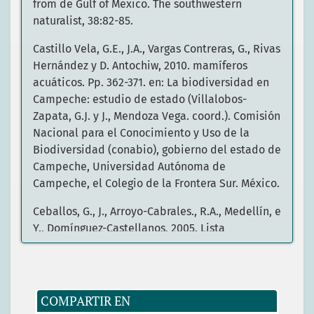
from de Gulf of Mexico. The southwestern
naturalist, 38:82-85.
Castillo Vela, G.E., J.A., Vargas Contreras, G., Rivas
Hernández y D. Antochiw, 2010. mamíferos
acuáticos. Pp. 362-371. en: La biodiversidad en
Campeche: estudio de estado (Villalobos-
Zapata, G.J. y J., Mendoza Vega. coord.). Comisión
Nacional para el Conocimiento y Uso de la
Biodiversidad (conabio), gobierno del estado de
Campeche, Universidad Autónoma de
Campeche, el Colegio de la Frontera Sur. México.
Ceballos, G., J., Arroyo-Cabrales., R.A., Medellín, e
Y., Domínguez-Castellanos, 2005. Lista
actualizada de los mamíferos de México.
Revista Mexicana de Mastozoología, 9:21-71.
Delgado Estrella, A., I., López-Hernández y L.E.,
COMPARTIR EN
Vázquez Maldonado. 1998. Registro de