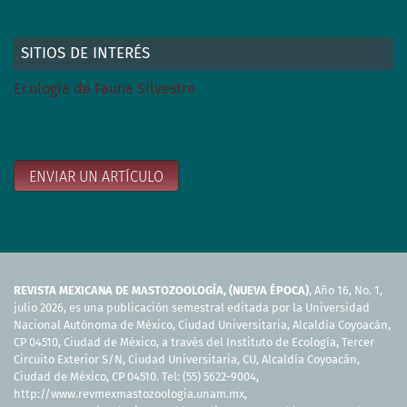
SITIOS DE INTERÉS
Ecología de Fauna Silvestre
ENVIAR UN ARTÍCULO
REVISTA MEXICANA DE MASTOZOOLOGÍA, (NUEVA ÉPOCA)
, Año 16, No. 1,
julio 2026, es una publicación semestral editada por la Universidad
Nacional Autónoma de México, Ciudad Universitaria, Alcaldía Coyoacán,
CP 04510, Ciudad de México, a través del Instituto de Ecología, Tercer
Circuito Exterior S/N, Ciudad Universitaria, CU, Alcaldía Coyoacán,
Ciudad de México, CP 04510. Tel: (55) 5622-9004,
http://www.revmexmastozoologia.unam.mx,