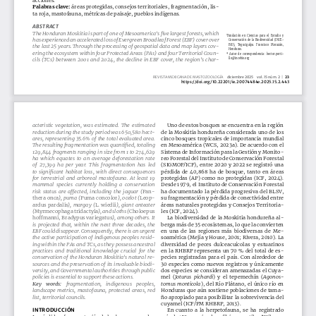
Palabras clave:
 áreas protegidas, consejos territoriales, fragmentación, lis
-
ta roja, mastofauna, métricas de paisaje, pueblos indígenas.
ABSTRACT
The Honduran Moskitia is part of one of Mesoamerica's five largest forests, which 
1
Fundación  en  Ciencias  para  el  Estudio  y  
has experienced an accelerated loss of Evergreen Broadleaf Forest (EBF) cover over 
Conservación  de  la  Biodiversidad  (INCE
-
BIO),   Tegucigalpa.   Francisco   Morazán,   
the last 25 years. Through the processing of geospatial data and map layers cov
-
Honduras.
ering the ecosystem within four Protected Areas (PAs) and four Territorial Coun
-
*  Autor  de  correspondencia:  hector.porti
-
cils (TCs) between 2001 and 2024, the decline in EBF cover, the region’s char
-
llo@incebio.org
REVISTA MEXICANA DE MASTOZOOLOGÍA
diciembre 2025 vol. 15 núm. 2
 | 
23
https://doi.org/10.22201/ie.20074484e.2025.15.2.443
acteristic vegetation, was estimated. The estimated 
Uno de estos bosques se encuentra en la región 
reduction during the study period was 650,580 hect
-
de la Moskitia hondureña considerada uno de los 
ares, representing 35.6% of the total evaluated area. 
cinco bosques tropicales de importancia mundial 
The resulting fragmentation was quantified, totaling 
en Mesoamérica (WCS, 2023a). De acuerdo con el 
129,844 fragments ranging in size from 1 to 274,629 
Sistema de Información para la Gestión y Monito
-
ha  which  equates  to  an  average  deforestation  rate  
reo Forestal del Instituto de Conservación Forestal 
of  27,399  ha  per  year.  This  fragmentation  has  led 
(SIGMOF/ICF), entre 2020 y 2022 se registró una 
to significant habitat loss, with direct consequences 
pérdida  de  40,868  ha  de  bosque,  tanto  en  áreas  
for  terrestrial  and  arboreal  mastofauna.  At  least  19  
protegidas  (AP)  como  no  protegidas  (ICF,  2024).  
mammal  species  currently  holding  a  conservation  
Desde 1979, el Instituto de Conservación Forestal 
risk status are affected, including the jaguar (
Pan
-
ha  documentado  la  pérdida  progresiva  del  BLSV,  
thera onca
), puma (
Puma concolor
), ocelot (
Leop
-
su fragmentación y pérdida de conectividad entre 
ardus  pardalis
), margay (
L.  wiedii
), giant anteater 
áreas naturales protegidas y Consejos Territoria
-
(
Myrmecophaga tridactyla
), and sloths (
Choloepus 
les (ICF, 2024). 
hoffmanni, Bradypus variegatus
), among others. It 
La  biodiversidad  de  la  Moskitia  hondureña  al
-
is projected that, within the next three decades, the 
berga más de 35 ecosistemas, lo que la convierten 
EBF could disappear. Consequently, there is an urgent 
en  una  de  las  regiones  más  biodiversas  de  Me
-
the active participation of indigenous peoples resid
-
soamérica (Mejía y House, 2001; Rivera, 2010). La 
ing within the PAs and TCs, as they possess ancestral 
diversidad  de  peces  dulceacuícolas  y  estuarinos  
practices  and  traditional  knowledge  crucial  for  the  
en la RHBRP representa un 70 % del total de es
-
conservation of the Honduran Moskitia's natural re
-
pecies  registradas  para  el  país.  Con  alrededor  de  
sources and the preservation of its invaluable biodi
-
30  especies  como  nuevos  registros  y  únicamente  
versity, and Governmental authorities through public 
dos  especies  se  consideran  amenazadas  el  Cuya
-
policies is essential to support these actions. 
mel  (
Joturus  pichardi
)  y  el  tepemechín  (
Agonos
-
Key    words:
fragmentation,  indigenous  peoples, 
tomus  monticola
),  del  Río  Plátano,  el  único  río  en  
landscape metrics, mastofauna, protected areas, red 
Honduras que aún sostiene poblaciones de tama
-
list, territorial councils.
ño apropiado para posibilitar la sobrevivencia del 
cuyamel (ICF/PM RHBRP, 2013). 
INTRODUCCIÓN
En  cuanto  a  la  herpetofauna,  se  ha  registrado  
La pérdida y fragmentación de los bosques por de
-
más de 153 especies de anfibios y reptiles (Wilson y 