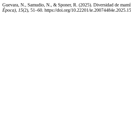
Guevara, N., Samudio, N., & Sponer, R. (2025). Diversidad de mamíf
Época)
,
15
(2), 51–60. https://doi.org/10.22201/ie.20074484e.2025.1