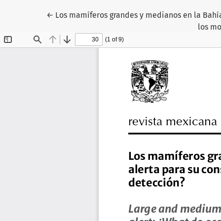
Volver a los detalles del artículo
←
Los mamíferos grandes y medianos en la Bahía
los mo